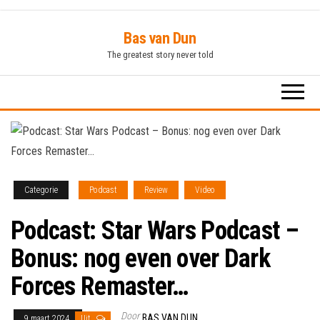
Ga
Bas van Dun
naar
The greatest story never told
de
inhoud
Categorie
Podcast
Review
Video
Podcast: Star Wars Podcast –
Bonus: nog even over Dark
Forces Remaster…
Door
BAS VAN DUN
9 maart 2024
Uit