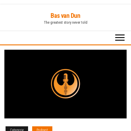
Ga
Bas van Dun
naar
The greatest story never told
de
inhoud
Categorie
Podcast