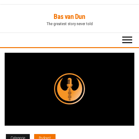
Ga
Bas van Dun
naar
The greatest story never told
de
inhoud
Categorie
Podcast