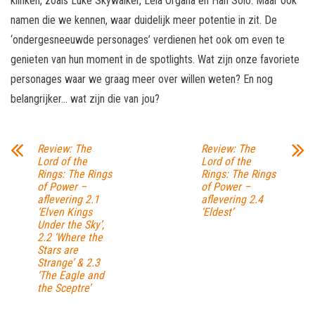
klinken, zoals Luke Skywalker, Leia Organa en Han Solo. Maar ook
namen die we kennen, waar duidelijk meer potentie in zit. De
‘ondergesneeuwde personages’ verdienen het ook om even te
genieten van hun moment in de spotlights. Wat zijn onze favoriete
personages waar we graag meer over willen weten? En nog
belangrijker… wat zijn die van jou?
Review: The
Review: The
Lord of the
Lord of the
Rings: The Rings
Rings: The Rings
of Power –
of Power –
aflevering 2.1
aflevering 2.4
‘Elven Kings
‘Eldest’
Under the Sky’,
2.2 ‘Where the
Stars are
Strange’ & 2.3
‘The Eagle and
the Sceptre’