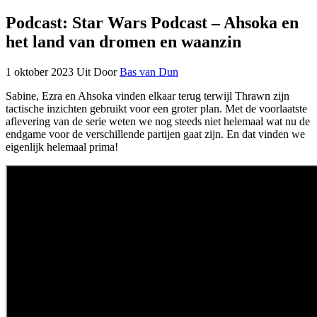
Podcast: Star Wars Podcast – Ahsoka en
het land van dromen en waanzin
1 oktober 2023
Uit
Door
Bas van Dun
Sabine, Ezra en Ahsoka vinden elkaar terug terwijl Thrawn zijn
tactische inzichten gebruikt voor een groter plan. Met de voorlaatste
aflevering van de serie weten we nog steeds niet helemaal wat nu de
endgame voor de verschillende partijen gaat zijn. En dat vinden we
eigenlijk helemaal prima!