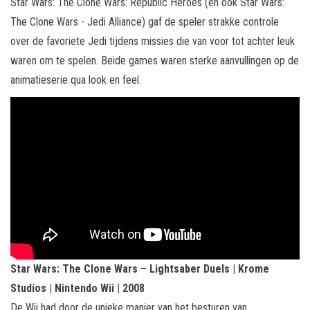
Star Wars: The Clone Wars: Republic Heroes (en ook Star Wars:
The Clone Wars - Jedi Alliance) gaf de speler strakke controle
over de favoriete Jedi tijdens missies die van voor tot achter leuk
waren om te spelen. Beide games waren sterke aanvullingen op de
animatieserie qua look en feel.
Star Wars: The Clone Wars – Lightsaber Duels | Krome
Studios | Nintendo Wii | 2008
De Wii had door de unieke manier van het besturen van