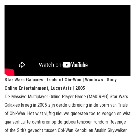
Star Wars Galaxies: Trials of Obi-Wan | Windows | Sony
Online Entertainment, LucasArts | 2005
De Massive Multiplayer Online Player Game (MMORPG) Star Wars
Galaxies kreeg in 2005 zijn derde uitbreiding in de vorm van Trials
of Obi-Wan. Het wist vijftig nieuwe queesten toe te voegen en wist
qua verhaal te centreren op de gebeurtenissen rondom Revenge
of the Sith’s gevecht tussen Obi-Wan Kenobi en Anakin Skywalker.