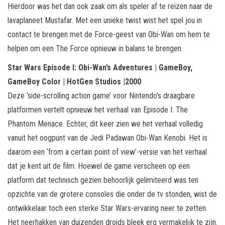
Hierdoor was het dan ook zaak om als speler af te reizen naar de
lavaplaneet Mustafar. Met een unieke twist wist het spel jou in
contact te brengen met de Force-geest van Obi-Wan om hem te
helpen om een The Force opnieuw in balans te brengen.
Star Wars Episode I: Obi-Wan’s Adventures | GameBoy,
GameBoy Color | HotGen Studios |2000
Deze ‘side-scrolling action game’ voor Nintendo’s draagbare
platformen vertelt opnieuw het verhaal van Episode I: The
Phantom Menace. Echter, dit keer zien we het verhaal volledig
vanuit het oogpunt van de Jedi Padawan Obi-Wan Kenobi. Het is
daarom een ‘from a certain point of view’-versie van het verhaal
dat je kent uit de film. Hoewel de game verscheen op een
platform dat technisch gezien behoorlijk gelimiteerd was ten
opzichte van de grotere consoles die onder de tv stonden, wist de
ontwikkelaar toch een sterke Star Wars-ervaring neer te zetten.
Het neerhakken van duizenden droids bleek erg vermakelijk te zijn.