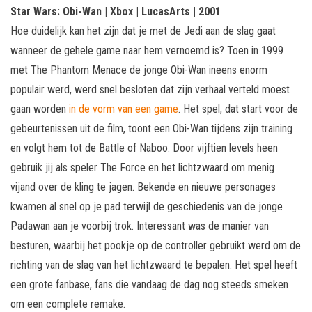
Star Wars: Obi-Wan | Xbox | LucasArts | 2001
Hoe duidelijk kan het zijn dat je met de Jedi aan de slag gaat
wanneer de gehele game naar hem vernoemd is? Toen in 1999
met The Phantom Menace de jonge Obi-Wan ineens enorm
populair werd, werd snel besloten dat zijn verhaal verteld moest
gaan worden
in de vorm van een game
. Het spel, dat start voor de
gebeurtenissen uit de film, toont een Obi-Wan tijdens zijn training
en volgt hem tot de Battle of Naboo. Door vijftien levels heen
gebruik jij als speler The Force en het lichtzwaard om menig
vijand over de kling te jagen. Bekende en nieuwe personages
kwamen al snel op je pad terwijl de geschiedenis van de jonge
Padawan aan je voorbij trok. Interessant was de manier van
besturen, waarbij het pookje op de controller gebruikt werd om de
richting van de slag van het lichtzwaard te bepalen. Het spel heeft
een grote fanbase, fans die vandaag de dag nog steeds smeken
om een complete remake.