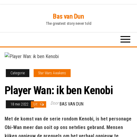
Ga
Bas van Dun
naar
The greatest story never told
de
inhoud
Categorie
Star Wars Awakens
Player Wan: ik ben Kenobi
Door
BAS VAN DUN
18 mei 2022
Uit
Met de komst van de serie rondom Kenobi, is het personage
Obi-Wan meer dan ooit op ons netvlies gebrand. Mensen
kijken opnieuw de prequels om het verhaal opnieuw te