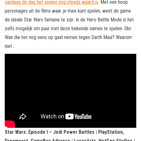
vandaag de dag het spelen nog steeds waard is
. Met een hoop
personages uit de films waar je mee kunt spelen, weet de game
de ideale Star Wars fantasie te zijn. In de Hero Battle Mode is het
zelfs mogelijk om puur met deze bekende namen te spelen. Obi-
Wan die het nog eens op gaat nemen tegen Darth Maul? Waarom
niet…
Star Wars: Episode I – Jedi Power Battles | PlayStation,
Dreamcast, GameBoy Advance | LucasArts, HotGen Studios |