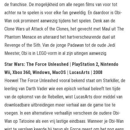
de franchise. De mogelijkheid om alle negen films van voor tot
achter na te spelen is voor elke fan geweldig. En daardoor is Obi-
Wan ook prominent aanwezig tijdens het spelen. Denk aan de
Clone Wars uit Attack of the Clones, het gevecht met Maul uit The
Phantom Menace en uiteraard het hartverscheurende duel uit
Revenge of the Sith. Van de jonge Padawan tot de oude Jedi
Meester, Obi is in LEGO-vorm in al zijn uitingen aanwezig.
Star Wars: The Force Unleashed | PlayStation 2, Nintendo
Wii, Xbox 360, Windows, MacOS | LucasArts | 2008
Hoewel The Force Unleashed vooral bekend staat om Starkiller, de
leerling van Darth Vader wie een episch verhaal beleeft ten tijde
van de opkomst van de Rebellen, wist LucasArts door middel van
downloadbare uitbreidingen meer verhaal aan de game toe te
voegen. In een alternatieve verhaallijn verscheen de oudere Obi-
Wan op Tatooine als een vrij lastige eindbaas. Wanneer je Obi-Wan
wist te verslaan keerde hij terug als Force geest om het nog eens