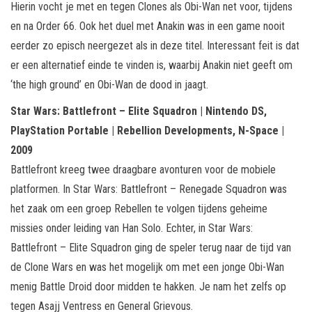
Hierin vocht je met en tegen Clones als Obi-Wan net voor, tijdens
en na Order 66. Ook het duel met Anakin was in een game nooit
eerder zo episch neergezet als in deze titel. Interessant feit is dat
er een alternatief einde te vinden is, waarbij Anakin niet geeft om
‘the high ground’ en Obi-Wan de dood in jaagt.
Star Wars: Battlefront – Elite Squadron | Nintendo DS,
PlayStation Portable | Rebellion Developments, N-Space |
2009
Battlefront kreeg twee draagbare avonturen voor de mobiele
platformen. In Star Wars: Battlefront – Renegade Squadron was
het zaak om een groep Rebellen te volgen tijdens geheime
missies onder leiding van Han Solo. Echter, in Star Wars:
Battlefront – Elite Squadron ging de speler terug naar de tijd van
de Clone Wars en was het mogelijk om met een jonge Obi-Wan
menig Battle Droid door midden te hakken. Je nam het zelfs op
tegen Asajj Ventress en General Grievous.