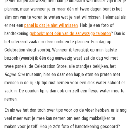
je vier dagen aanwezig bent kun je uiteraard wat losser zijn met je
plannen, maar wanneer je er maar één of twee dagen bent is het
slim om van te voren te weten wat je niet wil missen. Helemaal als
er net een
panel is dat je niet wil missen
. Heb je een foto of
handtekening
geboekt met één van de aanwezige talenten
? Dan is
het uiteraard zaak om daar omheen te plannen. Een dag op
Celebration vliegt voorbij. Wanneer ik terugkijk op mijn laatste
bezoek (waarbij ik één dag aanwezig was) zat de dag vol met
twee panels, de Celebration Store, alle standjes bekijken, het
Rogue One
museum, hier en daar een hapje eten en praten met
mensen in de rij. Op tijd rust nemen voor een slok water schoot er
vaak in. De gouden tip is dan ook om zelf een flesje water mee te
nemen.
En als we het dan toch over tips voor op de vloer hebben, er is nog
veel meer wat je mee kan nemen om een dag makkelijker te
maken voor jezelf. Heb je zo’n foto of handtekening gescoord?