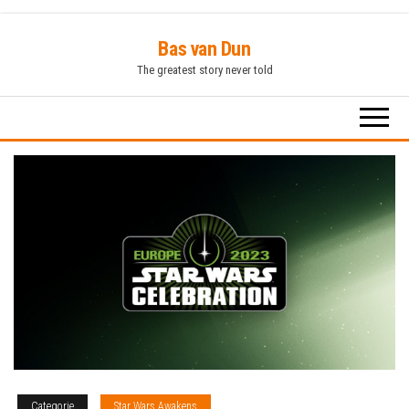
Ga
Bas van Dun
naar
The greatest story never told
de
inhoud
Categorie
Star Wars Awakens