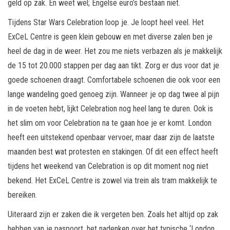
geld op zak. En weet wel; Engelse euro’s bestaan niet.
Tijdens Star Wars Celebration loop je. Je loopt heel veel. Het
ExCeL Centre is geen klein gebouw en met diverse zalen ben je
heel de dag in de weer. Het zou me niets verbazen als je makkelijk
de 15 tot 20.000 stappen per dag aan tikt. Zorg er dus voor dat je
goede schoenen draagt. Comfortabele schoenen die ook voor een
lange wandeling goed genoeg zijn. Wanneer je op dag twee al pijn
in de voeten hebt, lijkt Celebration nog heel lang te duren. Ook is
het slim om voor Celebration na te gaan hoe je er komt. London
heeft een uitstekend openbaar vervoer, maar daar zijn de laatste
maanden best wat protesten en stakingen. Of dit een effect heeft
tijdens het weekend van Celebration is op dit moment nog niet
bekend. Het ExCeL Centre is zowel via trein als tram makkelijk te
bereiken.
Uiteraard zijn er zaken die ik vergeten ben. Zoals het altijd op zak
hebben van je paspoort, het nadenken over het typische ‘London