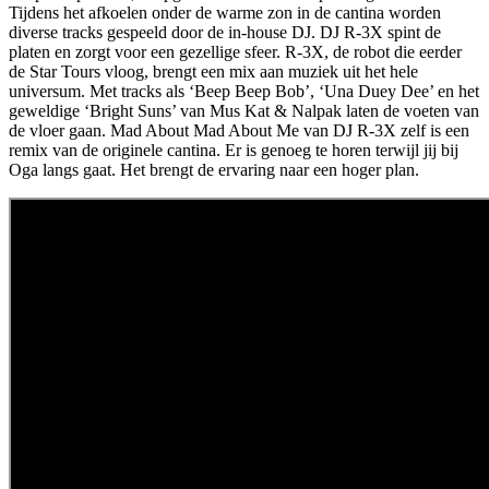
Tijdens het afkoelen onder de warme zon in de cantina worden
diverse tracks gespeeld door de in-house DJ. DJ R-3X spint de
platen en zorgt voor een gezellige sfeer. R-3X, de robot die eerder
de Star Tours vloog, brengt een mix aan muziek uit het hele
universum. Met tracks als ‘Beep Beep Bob’, ‘Una Duey Dee’ en het
geweldige ‘Bright Suns’ van Mus Kat & Nalpak laten de voeten van
de vloer gaan. Mad About Mad About Me van DJ R-3X zelf is een
remix van de originele cantina. Er is genoeg te horen terwijl jij bij
Oga langs gaat. Het brengt de ervaring naar een hoger plan.