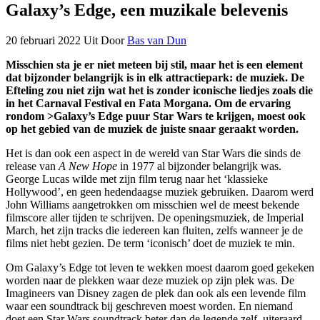
Galaxy’s Edge, een muzikale belevenis
20 februari 2022
Uit
Door
Bas van Dun
Misschien sta je er niet meteen bij stil, maar het is een element
dat bijzonder belangrijk is in elk attractiepark: de muziek. De
Efteling zou niet zijn wat het is zonder iconische liedjes zoals die
in het Carnaval Festival en Fata Morgana. Om de ervaring
rondom >Galaxy’s Edge puur Star Wars te krijgen, moest ook
op het gebied van de muziek de juiste snaar geraakt worden.
Het is dan ook een aspect in de wereld van Star Wars die sinds de
release van
A New Hope
in 1977 al bijzonder belangrijk was.
George Lucas wilde met zijn film terug naar het ‘klassieke
Hollywood’, en geen hedendaagse muziek gebruiken. Daarom werd
John Williams aangetrokken om misschien wel de meest bekende
filmscore aller tijden te schrijven. De openingsmuziek, de Imperial
March, het zijn tracks die iedereen kan fluiten, zelfs wanneer je de
films niet hebt gezien. De term ‘iconisch’ doet de muziek te min.
Om Galaxy’s Edge tot leven te wekken moest daarom goed gekeken
worden naar de plekken waar deze muziek op zijn plek was. De
Imagineers van Disney zagen de plek dan ook als een levende film
waar een soundtrack bij geschreven moest worden. En niemand
doet een Star Wars soundtrack beter dan de legende zelf, uiteraard.