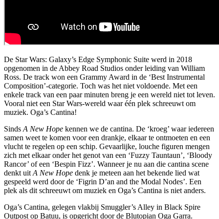
De Star Wars: Galaxy’s Edge Symphonic Suite werd in 2018
opgenomen in de Abbey Road Studios onder leiding van William
Ross. De track won een Grammy Award in de ‘Best Instrumental
Composition’-categorie. Toch was het niet voldoende. Met een
enkele track van een paar minuten breng je een wereld niet tot leven.
Vooral niet een Star Wars-wereld waar één plek schreeuwt om
muziek. Oga’s Cantina!
Sinds
A New Hope
kennen we de cantina. De ‘kroeg’ waar iedereen
samen weet te komen voor een drankje, elkaar te ontmoeten en een
vlucht te regelen op een schip. Gevaarlijke, louche figuren mengen
zich met elkaar onder het genot van een ‘Fuzzy Tauntaun’, ‘Bloody
Rancor’ of een ‘Bespin Fizz’. Wanneer je nu aan die cantina scene
denkt uit
A New Hope
denk je meteen aan het bekende lied wat
gespeeld werd door de ‘Figrin D’an and the Modal Nodes’. Een
plek als dit schreeuwt om muziek en Oga’s Cantina is niet anders.
Oga’s Cantina, gelegen vlakbij Smuggler’s Alley in Black Spire
Outpost op Batuu, is opgericht door de Blutopian Oga Garra.