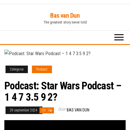
Ga
Bas van Dun
naar
The greatest story never told
de
inhoud
Categorie
Podcast
Podcast: Star Wars Podcast –
1 4 7 3.5 9 2?
Door
BAS VAN DUN
29 september 2024
Uit